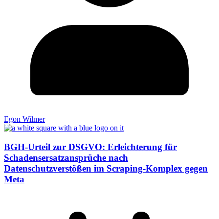
Egon Wilmer
BGH-Urteil zur DSGVO: Erleichterung für
Schadensersatzansprüche nach
Datenschutzverstößen im Scraping-Komplex gegen
Meta